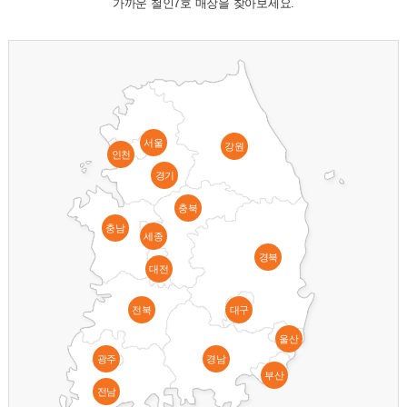
가까운 철인7호 매장을 찾아보세요.
서울
강원
인천
경기
충북
충남
세종
경북
대전
전북
대구
울산
광주
경남
부산
전남