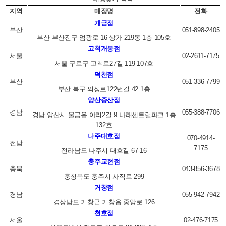
지역
매장명
전화
개금점
부산
051-898-2405
부산 부산진구 엄광로 16 상가 219동 1층 105호
고척개봉점
서울
02-2611-7175
서울 구로구 고척로27길 119 107호
덕천점
부산
051-336-7799
부산 북구 의성로122번길 42 1층
양산증산점
경남
055-388-7706
경남 양산시 물금읍 야리2길 9 나래센트럴파크 1층
132호
나주대호점
070-4914-
전남
7175
전라남도 나주시 대호길 67-16
충주교현점
충북
043-856-3678
충청북도 충주시 사직로 299
거창점
경남
055-942-7942
경상남도 거창군 거창읍 중앙로 126
천호점
서울
02-476-7175